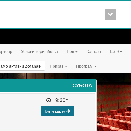
ертоар
Услови коришћења
Home
Контакт
ESIR
амо активни догађаји
Приказ
Програм
СУБОТА
19:30h
Купи карту