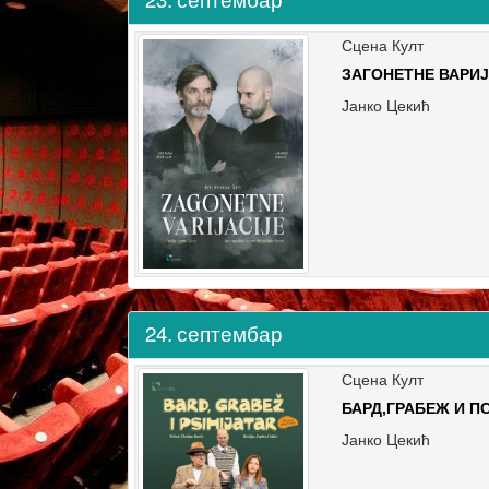
Сцена Култ
ЗАГОНЕТНЕ ВАРИ
Јанко Цекић
24.
септембар
Сцена Култ
БАРД,ГРАБЕЖ И П
Јанко Цекић