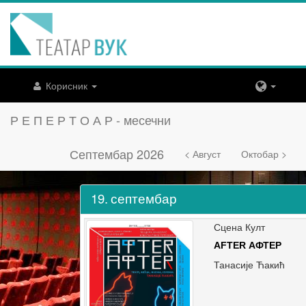
Корисник
Р Е П Е Р Т О А Р - месечни
Септембар 2026
< Август
Октобар >
19.
септембар
Сцена Култ
AFTER АФТЕР
Танасије Ћакић