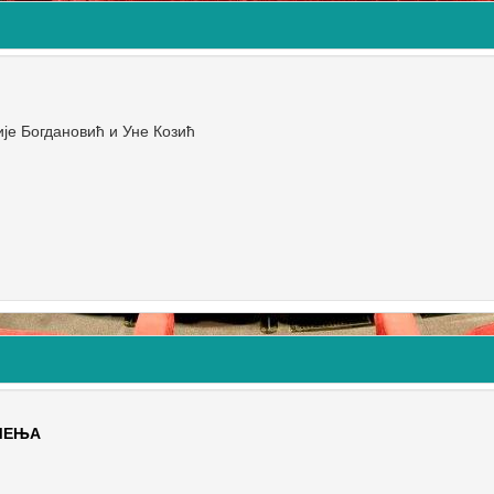
је Богдановић и Уне Козић
МЕЊА