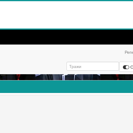
Реп
С