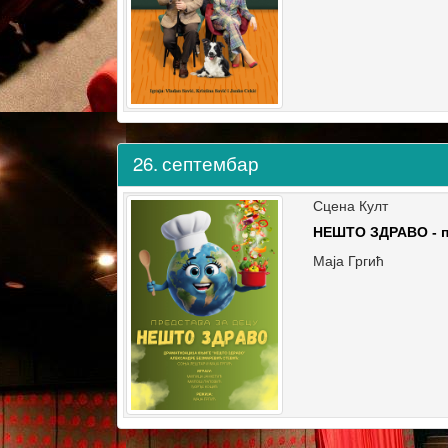
26.
септембар
Сцена Култ
НЕШТО ЗДРАВО - п
Маја Гргић