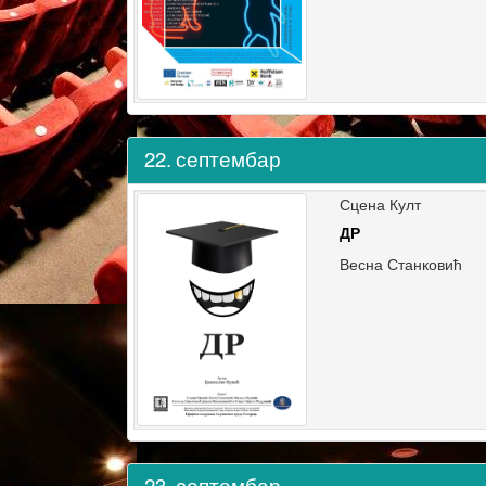
22.
септембар
Сцена Култ
ДР
Весна Станковић
23.
септембар