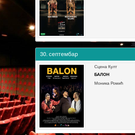
30.
септембар
Сцена Култ
БАЛОН
Моника Ромић