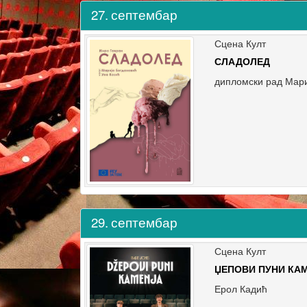
27.
септембар
Сцена Култ
СЛАДОЛЕД
дипломски рад Мари
29.
септембар
Сцена Култ
ЏЕПОВИ ПУНИ КА
Ерол Кадић